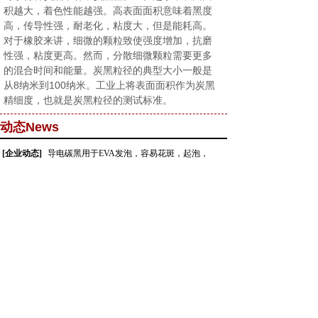
积越大，着色性能越强。高表面面积意味着黑度
高，传导性强，耐老化，粘度大，但是能耗高。
对于橡胶来讲，细微的颗粒致使强度增加，抗磨
性强，粘度更高。然而，分散细微颗粒需要更多
的混合时间和能量。炭黑粒径的典型大小一般是
从8纳米到100纳米。工业上将表面面积作为炭黑
精细度，也就是炭黑粒径的测试标准。
动态News
[企业动态]
导电碳黑用于EVA发泡，容易花斑，起泡，
[企业动态]
碳纳米管做EVA/PE导电或防静电发泡的
[炭黑知识]
导电碳黑用于PVC造粒，干法碳黑和湿法碳
[企业动态]
乙炔炭黑颗粒的应用领域及特性
[行业资讯]
导电炭黑在不同材质载带的应用
[行业资讯]
C311色素炭黑的应用领域及特性
[企业动态]
颜料7号黑/7号颜料炭黑/色素炭黑C61
[企业动态]
色素炭黑C611的应用领域及特性