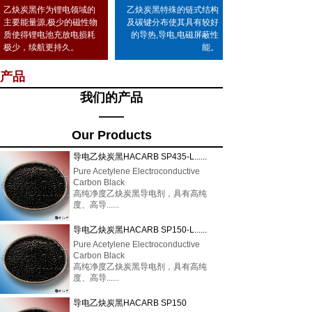
乙炔炭黑作为锂电领域的
乙炔炭黑特殊的链式结构
主要能量源,极少的磁性物
及碳键分布使其具有较好
质使得锂电池充放电损耗
的导热,导电,电磁屏蔽性
极少，续航更持久。
能。
产品
我们的产品
——
Our Products
导电乙炔炭黑HACARB SP435-L......
Pure
Acetylene
Electroconductive
Carbon Black
高纯净度乙炔炭黑导电剂，具有高纯
度、高导......
导电乙炔炭黑HACARB SP150-L......
Pure
Acetylene
Electroconductive
Carbon Black
高纯净度乙炔炭黑导电剂，具有高纯
度、高导......
导电乙炔炭黑HACARB SP150
产品分类